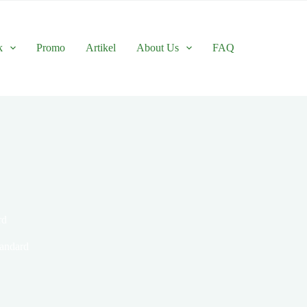
k
Promo
Artikel
About Us
FAQ
rd
andard