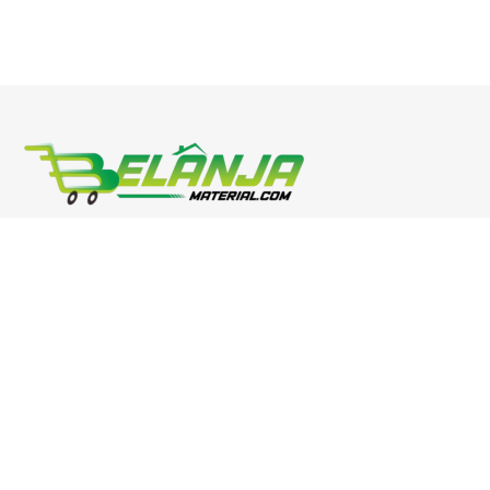
Phone : 0811 3054 0900
Email: marketing@bahanmaterial.com
Address: Jl. Raya Surabaya-Malang Kec Sukorejo-Pasuruan-
Jawa Timur