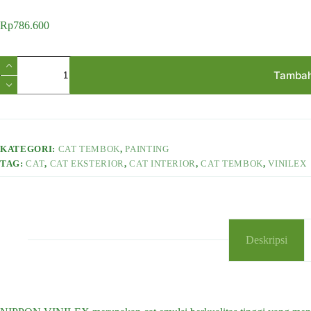
Rp
786.600
Kuantitas
Nippon
Tambah
Vinilex
Interior
dan
Eksterior
KATEGORI:
CAT TEMBOK
,
PAINTING
TAG:
CAT
,
CAT EKSTERIOR
,
CAT INTERIOR
,
CAT TEMBOK
,
VINILEX
Deskripsi