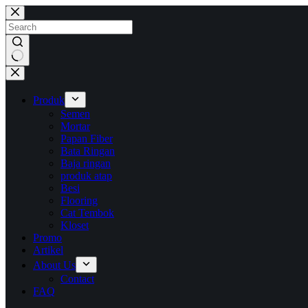
Skip
to
content
No
results
Produk
Semen
Mortar
Papan Fiber
Bata Ringan
Baja ringan
produk atap
Besi
Flooring
Cat Tembok
Kloset
Promo
Artikel
About Us
Contact
FAQ