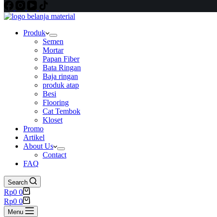
Produk
Semen
Mortar
Papan Fiber
Bata Ringan
Baja ringan
produk atap
Besi
Flooring
Cat Tembok
Kloset
Promo
Artikel
About Us
Contact
FAQ
Search
Shopping
Rp
0
0
cart
Shopping
Rp
0
0
cart
Menu