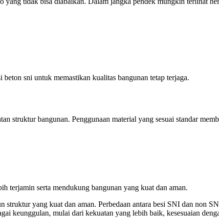
 yang tidak bisa diabaikan. Dalam jangka pendek mungkin terlihat hema
 beton sni untuk memastikan kualitas bangunan tetap terjaga.
atan struktur bangunan. Penggunaan material yang sesuai standar mem
lebih terjamin serta mendukung bangunan yang kuat dan aman.
 struktur yang kuat dan aman. Perbedaan antara besi SNI dan non SNI 
ai keunggulan, mulai dari kekuatan yang lebih baik, kesesuaian deng