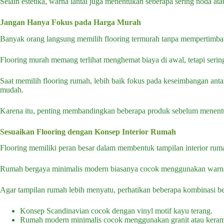
Selain estetika, warna lantai juga menentukan seberapa sering noda ata
Jangan Hanya Fokus pada Harga Murah
Banyak orang langsung memilih flooring termurah tanpa mempertimban
Flooring murah memang terlihat menghemat biaya di awal, tetapi sering
Saat memilih flooring rumah, lebih baik fokus pada keseimbangan antar
mudah.
Karena itu, penting membandingkan beberapa produk sebelum menentuk
Sesuaikan Flooring dengan Konsep Interior Rumah
Flooring memiliki peran besar dalam membentuk tampilan interior ruma
Rumah bergaya minimalis modern biasanya cocok menggunakan warna ne
Agar tampilan rumah lebih menyatu, perhatikan beberapa kombinasi be
Konsep Scandinavian cocok dengan vinyl motif kayu terang.
Rumah modern minimalis cocok menggunakan granit atau keram