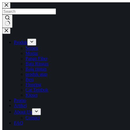
Skip
to
content
No
results
Produk
Semen
Mortar
Papan Fiber
Bata Ringan
Baja ringan
produk atap
Besi
Flooring
Cat Tembok
Kloset
Promo
Artikel
About Us
Contact
FAQ