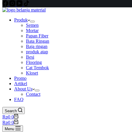
Produk
Semen
Mortar
Papan Fiber
Bata Ringan
Baja ringan
produk atap
Besi
Flooring
Cat Tembok
Kloset
Promo
Artikel
About Us
Contact
FAQ
Search
Shopping
Rp
0
0
cart
Shopping
Rp
0
0
cart
Menu