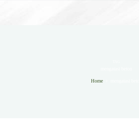
Skip
to
content
TAG
mengatasi beton
Home
mengatasi bet