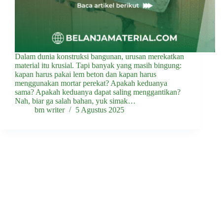
Dalam dunia konstruksi bangunan, urusan merekatkan
material itu krusial. Tapi banyak yang masih bingung:
kapan harus pakai lem beton dan kapan harus
menggunakan mortar perekat? Apakah keduanya
sama? Apakah keduanya dapat saling menggantikan?
Nah, biar ga salah bahan, yuk simak…
bm writer
5 Agustus 2025