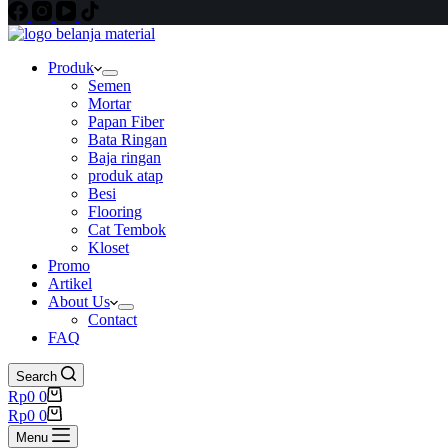
Produk
Semen
Mortar
Papan Fiber
Bata Ringan
Baja ringan
produk atap
Besi
Flooring
Cat Tembok
Kloset
Promo
Artikel
About Us
Contact
FAQ
Search
Shopping
Rp
0
0
cart
Shopping
Rp
0
0
cart
Menu