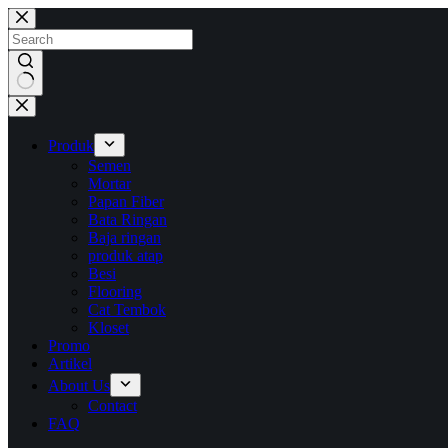
Skip
to
content
No
results
Produk
Semen
Mortar
Papan Fiber
Bata Ringan
Baja ringan
produk atap
Besi
Flooring
Cat Tembok
Kloset
Promo
Artikel
About Us
Contact
FAQ