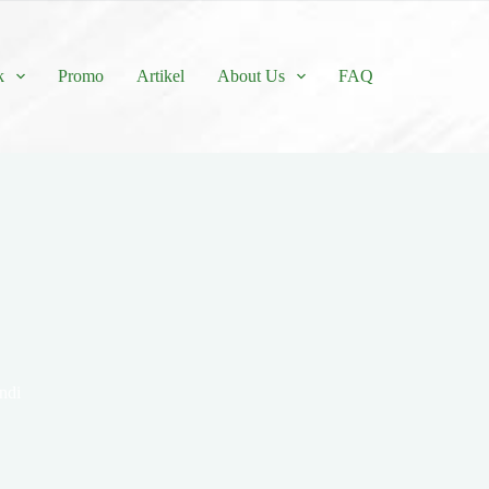
k
Promo
Artikel
About Us
FAQ
ndi