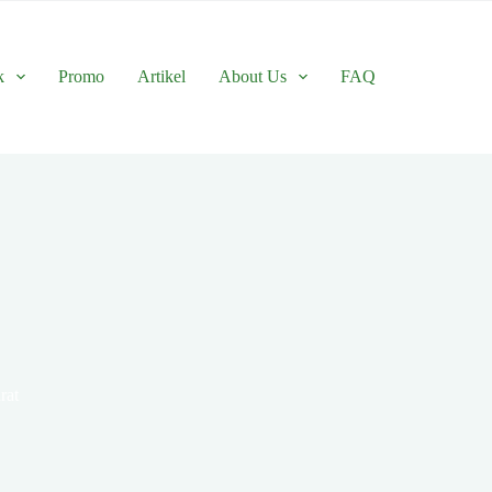
k
Promo
Artikel
About Us
FAQ
rat