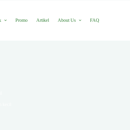
k
Promo
Artikel
About Us
FAQ
il
 kecil