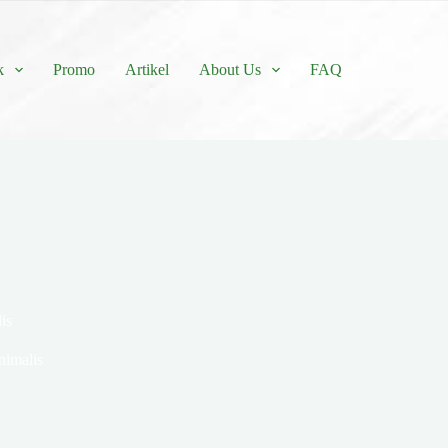
k
Promo
Artikel
About Us
FAQ
is
nimalis