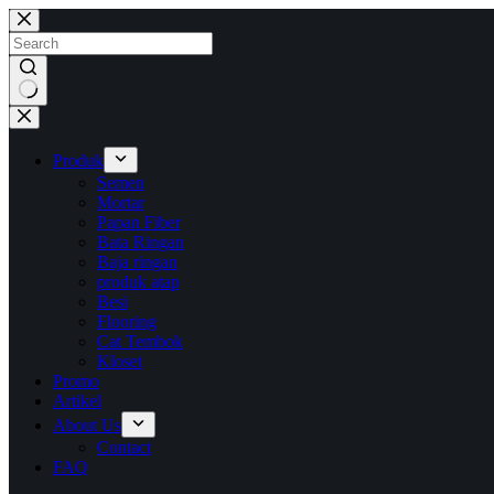
Skip
to
content
No
results
Produk
Semen
Mortar
Papan Fiber
Bata Ringan
Baja ringan
produk atap
Besi
Flooring
Cat Tembok
Kloset
Promo
Artikel
About Us
Contact
FAQ