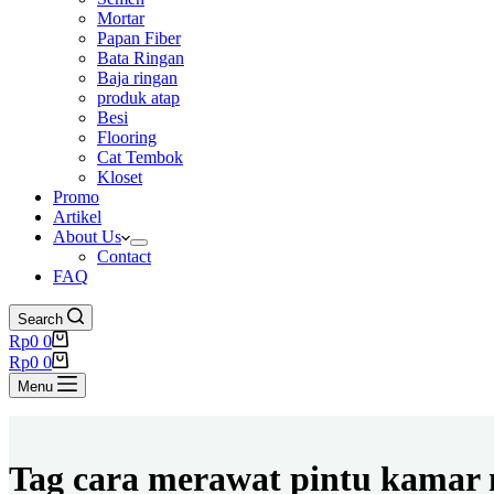
Mortar
Papan Fiber
Bata Ringan
Baja ringan
produk atap
Besi
Flooring
Cat Tembok
Kloset
Promo
Artikel
About Us
Contact
FAQ
Search
Shopping
Rp
0
0
cart
Shopping
Rp
0
0
cart
Menu
Tag
cara merawat pintu kamar