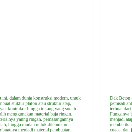
t ini, dalam dunia konstruksi modern, untuk
Dak Beton a
buat stuktur plafon atau struktur atap,
pemisah ant
yak kontrakor hingga tukang yang sudah
terbuat dar
alih menggunakan material baja ringan.
Fungsinya b
erialnya yanng ringan, pemasangannya
menjadi at
ah, hingga mudah untuk ditemukan
memberikan 
buatnya menjadi material pembuatan
cuaca, dan