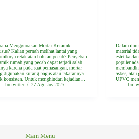
apa Menggunakan Mortar Keramik
Dalam dunia
sus? Kalian pernah melihat lantai yang
material tid
amiknya retak atau bahkan pecah? Penyebab
estetika dan
amik rumah yang pecah dapat terjadi salah
populer ada
unya karena pada saat pemasangan, mortar
membandingk
g digunakan kurang bagus atau takarannya
asbes, atau 
ak konsisten. Untuk menghindari kejadian…
UPVC mem
bm writer
27 Agustus 2025
bm wr
Main Menu