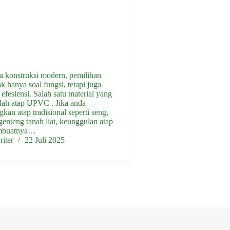
 konstruksi modern, pemilihan
ak hanya soal fungsi, tetapi juga
 efesiensi. Salah satu material yang
lah atap UPVC . Jika anda
an atap tradisional seperti seng,
genteng tanah liat, keunggulan atap
buatnya…
iter
22 Juli 2025