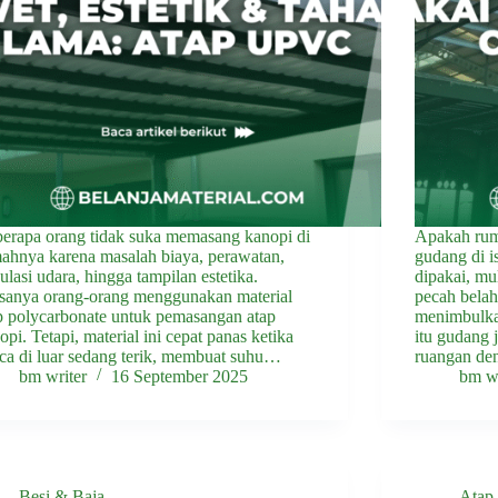
erapa orang tidak suka memasang kanopi di
Apakah rum
ahnya karena masalah biaya, perawatan,
gudang di i
kulasi udara, hingga tampilan estetika.
dipakai, mul
sanya orang-orang menggunakan material
pecah belah
p polycarbonate untuk pemasangan atap
menimbulkan
opi. Tetapi, material ini cepat panas ketika
itu gudang 
ca di luar sedang terik, membuat suhu…
ruangan de
bm writer
16 September 2025
bm wr
Besi & Baja
Atap