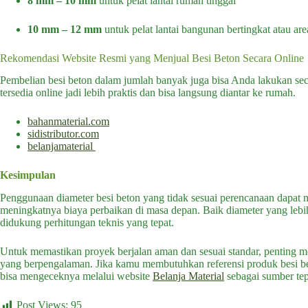
8 mm – 10 mm
untuk pelat lantai rumah tinggal
10 mm – 12 mm
untuk pelat lantai bangunan bertingkat atau ar
Rekomendasi Website Resmi yang Menjual Besi Beton Secara Online
Pembelian besi beton dalam jumlah banyak juga bisa Anda lakukan secar
tersedia online jadi lebih praktis dan bisa langsung diantar ke rumah.
bahanmaterial.com
sidistributor.com
belanjamaterial
Kesimpulan
Penggunaan
diameter besi beton
yang tidak sesuai perencanaan dapat m
meningkatnya biaya perbaikan di masa depan. Baik diameter yang lebi
didukung perhitungan teknis yang tepat.
Untuk memastikan proyek berjalan aman dan sesuai standar, penting mem
yang berpengalaman. Jika kamu membutuhkan referensi produk besi beto
bisa mengeceknya melalui website
Belanja Material
sebagai sumber tep
Post Views:
95