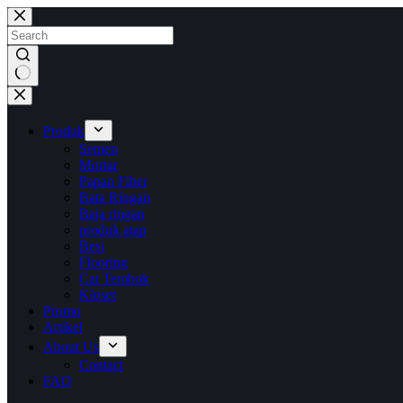
Skip
to
content
No
results
Produk
Semen
Mortar
Papan Fiber
Bata Ringan
Baja ringan
produk atap
Besi
Flooring
Cat Tembok
Kloset
Promo
Artikel
About Us
Contact
FAQ