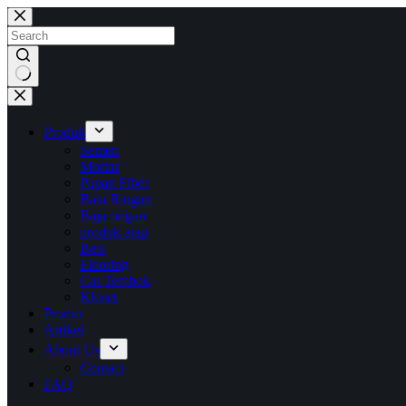
Skip
to
content
No
results
Produk
Semen
Mortar
Papan Fiber
Bata Ringan
Baja ringan
produk atap
Besi
Flooring
Cat Tembok
Kloset
Promo
Artikel
About Us
Contact
FAQ