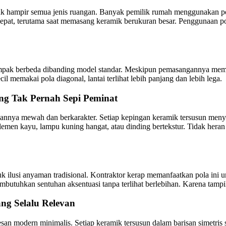
ntuk hampir semua jenis ruangan. Banyak pemilik rumah menggunakan p
cepat, terutama saat memasang keramik berukuran besar. Penggunaan po
mpak berbeda dibanding model standar. Meskipun pemasangannya memerl
l memakai pola diagonal, lantai terlihat lebih panjang dan lebih lega.
ng Tak Pernah Sepi Peminat
nnya mewah dan berkarakter. Setiap kepingan keramik tersusun menyer
 elemen kayu, lampu kuning hangat, atau dinding bertekstur. Tidak her
si anyaman tradisional. Kontraktor kerap memanfaatkan pola ini untuk
utuhkan sentuhan aksentuasi tanpa terlihat berlebihan. Karena tampilan
ng Selalu Relevan
esan modern minimalis. Setiap keramik tersusun dalam barisan simetris