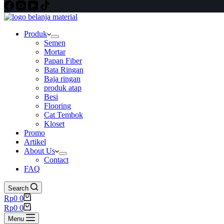
Produk
Semen
Mortar
Papan Fiber
Bata Ringan
Baja ringan
produk atap
Besi
Flooring
Cat Tembok
Kloset
Promo
Artikel
About Us
Contact
FAQ
Search
Shopping
Rp
0
0
cart
Shopping
Rp
0
0
cart
Menu