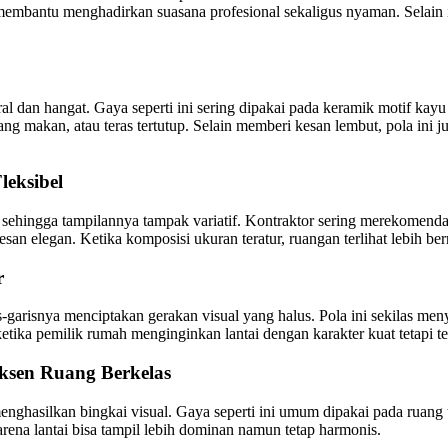
d membantu menghadirkan suasana profesional sekaligus nyaman. Selai
dan hangat. Gaya seperti ini sering dipakai pada keramik motif kayu 
g makan, atau teras tertutup. Selain memberi kesan lembut, pola ini j
eksibel
sehingga tampilannya tampak variatif. Kontraktor sering merekomendas
an elegan. Ketika komposisi ukuran teratur, ruangan terlihat lebih be
r
-garisnya menciptakan gerakan visual yang halus. Pola ini sekilas 
etika pemilik rumah menginginkan lantai dengan karakter kuat tetapi t
ksen Ruang Berkelas
nghasilkan bingkai visual. Gaya seperti ini umum dipakai pada ruang t
arena lantai bisa tampil lebih dominan namun tetap harmonis.