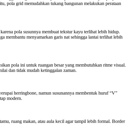
n itu, pola grid memudahkan tukang bangunan melakukan perataan
karena pola susunnya membuat tekstur kayu terlihat lebih hidup.
uga membantu menyamarkan garis nat sehingga lantai terlihat lebih
ikan pola ini untuk ruangan besar yang membutuhkan ritme visual.
rnilai dan tidak mudah ketinggalan zaman.
menyerupai herringbone, namun susunannya membentuk huruf “V”
etap modern.
amu, ruang makan, atau aula kecil agar tampil lebih formal. Border