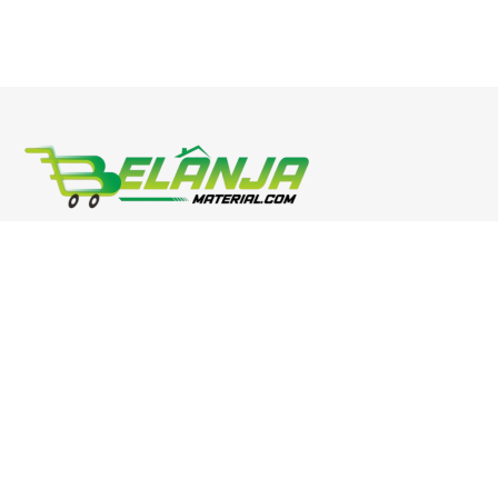
Phone : 0811 3054 0900
Email: marketing@bahanmaterial.com
Address: Jl. Raya Surabaya-Malang Kec Sukorejo-Pasuruan-
Jawa Timur