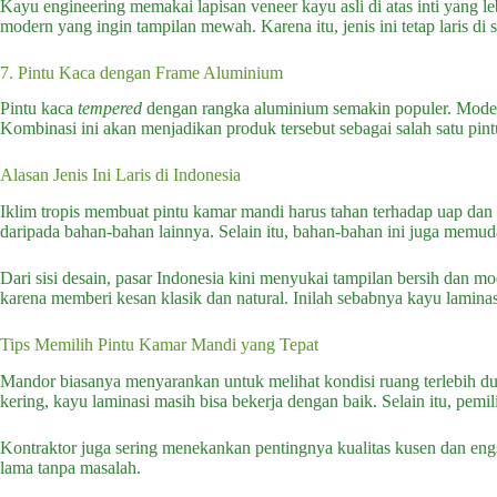
Kayu engineering memakai lapisan veneer kayu asli di atas inti yang l
modern yang ingin tampilan mewah. Karena itu, jenis ini tetap laris d
7. Pintu Kaca dengan Frame Aluminium
Pintu kaca
tempered
dengan rangka aluminium semakin populer. Model i
Kombinasi ini akan menjadikan produk tersebut sebagai salah satu pint
Alasan Jenis Ini Laris di Indonesia
Iklim tropis membuat pintu kamar mandi harus tahan terhadap uap dan 
daripada bahan-bahan lainnya. Selain itu, bahan-bahan ini juga mem
Dari sisi desain, pasar Indonesia kini menyukai tampilan bersih dan 
karena memberi kesan klasik dan natural. Inilah sebabnya kayu laminasi
Tips Memilih Pintu Kamar Mandi yang Tepat
Mandor biasanya menyarankan untuk melihat kondisi ruang terlebih dul
kering, kayu laminasi masih bisa bekerja dengan baik. Selain itu, pe
Kontraktor juga sering menekankan pentingnya kualitas kusen dan engs
lama tanpa masalah.