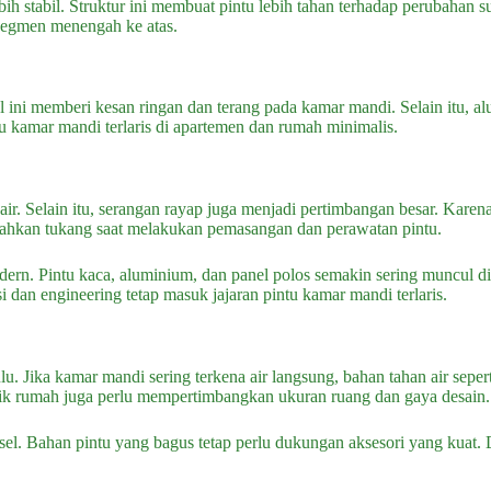
ebih stabil. Struktur ini membuat pintu lebih tahan terhadap perubahan
i segmen menengah ke atas.
ni memberi kesan ringan dan terang pada kamar mandi. Selain itu, alu
u kamar mandi terlaris di apartemen dan rumah minimalis.
air. Selain itu, serangan rayap juga menjadi pertimbangan besar. Kare
udahkan tukang saat melakukan pemasangan dan perawatan pintu.
modern. Pintu kaca, aluminium, dan panel polos semakin sering muncul
 dan engineering tetap masuk jajaran pintu kamar mandi terlaris.
u. Jika kamar mandi sering terkena air langsung, bahan tahan air sep
milik rumah juga perlu mempertimbangkan ukuran ruang dan gaya desain.
el. Bahan pintu yang bagus tetap perlu dukungan aksesori yang kuat. 