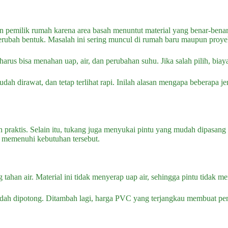
dan pemilik rumah karena area basah menuntut material yang benar-bena
ubah bentuk. Masalah ini sering muncul di rumah baru maupun proyek 
harus bisa menahan uap, air, dan perubahan suhu. Jika salah pilih, bi
udah dirawat, dan tetap terlihat rapi. Inilah alasan mengapa beberapa
n praktis. Selain itu, tukang juga menyukai pintu yang mudah dipasang 
a memenuhi kebutuhan tersebut.
g tahan air. Material ini tidak menyerap uap air, sehingga pintu tida
udah dipotong. Ditambah lagi, harga PVC yang terjangkau membuat pe