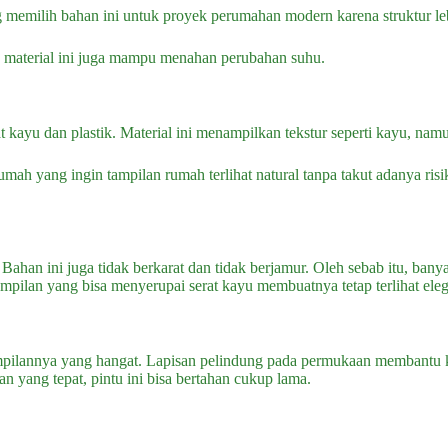
g memilih bahan ini untuk proyek perumahan modern karena struktur le
tu, material ini juga mampu menahan perubahan suhu.
t kayu dan plastik. Material ini menampilkan tekstur seperti kayu, namun
 yang ingin tampilan rumah terlihat natural tanpa takut adanya risiko 
ahan ini juga tidak berkarat dan tidak berjamur. Oleh sebab itu, banya
nampilan yang bisa menyerupai serat kayu membuatnya tetap terlihat ele
tampilannya yang hangat. Lapisan pelindung pada permukaan membantu 
n yang tepat, pintu ini bisa bertahan cukup lama.