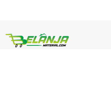
Phone : 0811 3054 0900
Email: marketing@bahanmaterial.com
Address: Jl. Raya Surabaya-Malang Kec Sukorejo-Pasuruan-
Jawa Timur