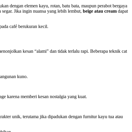
dukan dengan elemen kayu, rotan, batu bata, maupun perabot bergaya
segar. Jika ingin nuansa yang lebih lembut,
beige atau cream
dapat
ada café berukuran kecil.
nonjolkan kesan “alami” dan tidak terlalu rapi. Beberapa teknik cat
bangunan kuno.
age karena memberi kesan nostalgia yang kuat.
akter unik, terutama jika dipadukan dengan furnitur kayu tua atau
ebihan.