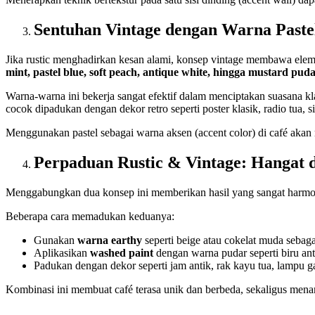
Sentuhan Vintage dengan Warna Past
Jika rustic menghadirkan kesan alami, konsep vintage membawa elem
mint, pastel blue, soft peach, antique white, hingga mustard pud
Warna-warna ini bekerja sangat efektif dalam menciptakan suasana kl
cocok dipadukan dengan dekor retro seperti poster klasik, radio tua, 
Menggunakan pastel sebagai warna aksen (accent color) di café akan 
Perpaduan Rustic & Vintage: Hangat 
Menggabungkan dua konsep ini memberikan hasil yang sangat harmonis
Beberapa cara memadukan keduanya:
Gunakan
warna earthy
seperti beige atau cokelat muda sebag
Aplikasikan
washed paint
dengan warna pudar seperti biru anti
Padukan dengan dekor seperti jam antik, rak kayu tua, lampu g
Kombinasi ini membuat café terasa unik dan berbeda, sekaligus mena