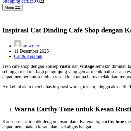
Shopping cart
Rp
0
0
Menu
Inspirasi Cat Dinding Café Shop dengan K
bm writer
11 Desember 2025
Cat & Keramik
Tren café shop dengan konsep
rustic
dan
vintage
semakin diminati k
sehingga menarik bagi pengunjung yang gemar menikmati suasana est
dapat memberikan sentuhan visual kuat tanpa harus melakukan renovas
Artikel ini akan membahas inspirasi warna, tekstur, hingga aksen din
Warna Earthy Tone untuk Kesan Rusti
Konsep rustic identik dengan unsur alam. Karena itu,
earthy tone
men
dapat menciptakan kesan alami sekaligus hangat.