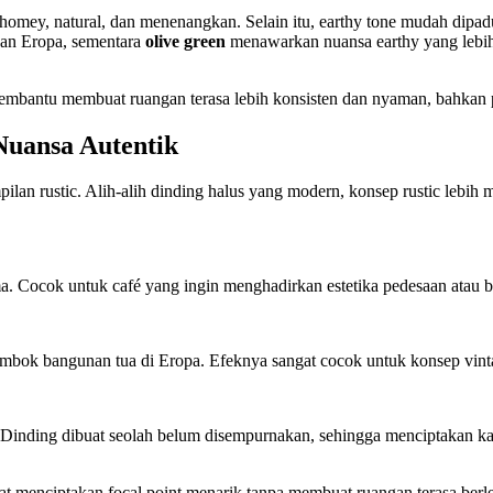
homey, natural, dan menenangkan. Selain itu, earthy tone mudah dipa
an Eropa, sementara
olive green
menawarkan nuansa earthy yang lebih 
mbantu membuat ruangan terasa lebih konsisten dan nyaman, bahkan p
Nuansa Autentik
an rustic. Alih-alih dinding halus yang modern, konsep rustic lebih me
. Cocok untuk café yang ingin menghadirkan estetika pedesaan atau 
embok bangunan tua di Eropa. Efeknya sangat cocok untuk konsep vint
. Dinding dibuat seolah belum disempurnakan, sehingga menciptakan kar
pat menciptakan focal point menarik tanpa membuat ruangan terasa berl