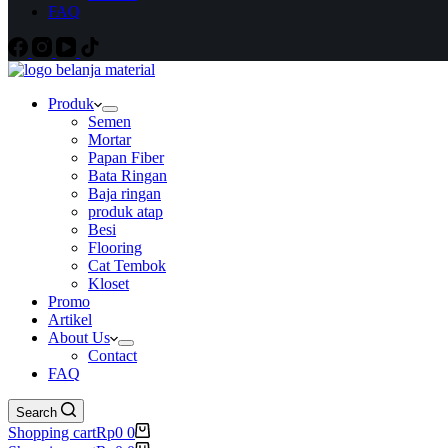
FAQ
Produk
Semen
Mortar
Papan Fiber
Bata Ringan
Baja ringan
produk atap
Besi
Flooring
Cat Tembok
Kloset
Promo
Artikel
About Us
Contact
FAQ
Search
Shopping cart
Rp
0
0