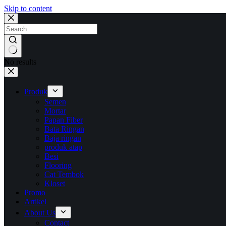
Skip to content
No results
Produk
Semen
Mortar
Papan Fiber
Bata Ringan
Baja ringan
produk atap
Besi
Flooring
Cat Tembok
Kloset
Promo
Artikel
About Us
Contact