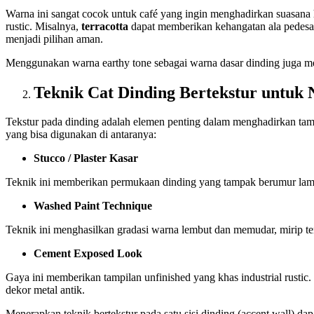
Warna ini sangat cocok untuk café yang ingin menghadirkan suasana 
rustic. Misalnya,
terracotta
dapat memberikan kehangatan ala pedesa
menjadi pilihan aman.
Menggunakan warna earthy tone sebagai warna dasar dinding juga me
Teknik Cat Dinding Bertekstur untuk 
Tekstur pada dinding adalah elemen penting dalam menghadirkan tampil
yang bisa digunakan di antaranya:
Stucco / Plaster Kasar
Teknik ini memberikan permukaan dinding yang tampak berumur lama
Washed Paint Technique
Teknik ini menghasilkan gradasi warna lembut dan memudar, mirip t
Cement Exposed Look
Gaya ini memberikan tampilan unfinished yang khas industrial rustic
dekor metal antik.
Menerapkan teknik bertekstur pada satu sisi dinding (accent wall) da