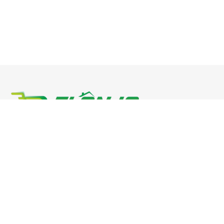
Phone : 0811 3054 0900
Email: marketing@bahanmaterial.com
Address: Jl. Raya Surabaya-Malang Kec Sukorejo-Pasuruan-
Jawa Timur