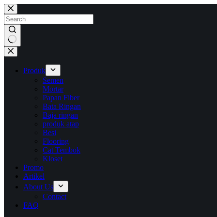
Skip
to
content
No
results
Produk
Semen
Mortar
Papan Fiber
Bata Ringan
Baja ringan
produk atap
Besi
Flooring
Cat Tembok
Kloset
Promo
Artikel
About Us
Contact
FAQ