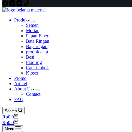
Produk
Semen
Mortar
Papan Fiber
Bata Ringan
Baja ringan
produk atap
Besi
Flooring
Cat Tembok
Kloset
Promo
Artikel
About Us
Contact
FAQ
Search
Shopping
Rp
0
0
cart
Shopping
Rp
0
0
cart
Menu