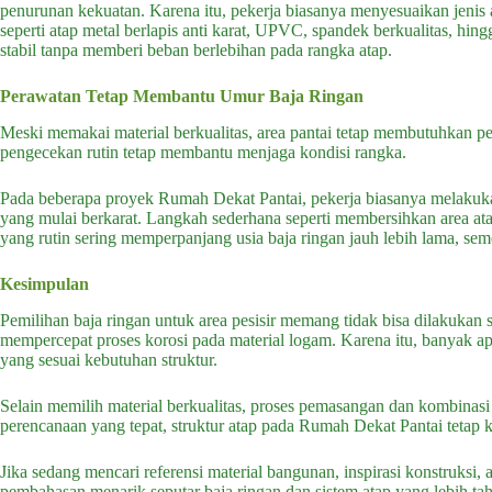
penurunan kekuatan. Karena itu, pekerja biasanya menyesuaikan jenis 
seperti atap metal berlapis anti karat, UPVC, spandek berkualitas, hi
stabil tanpa memberi beban berlebihan pada rangka atap.
Perawatan Tetap Membantu Umur Baja Ringan
Meski memakai material berkualitas, area pantai tetap membutuhkan 
pengecekan rutin tetap membantu menjaga kondisi rangka.
Pada beberapa proyek Rumah Dekat Pantai, pekerja biasanya melakuka
yang mulai berkarat. Langkah sederhana seperti membersihkan area 
yang rutin sering memperpanjang usia baja ringan jauh lebih lama, se
Kesimpulan
Pemilihan baja ringan untuk area pesisir memang tidak bisa dilakuka
mempercepat proses korosi pada material logam. Karena itu, banyak ap
yang sesuai kebutuhan struktur.
Selain memilih material berkualitas, proses pemasangan dan kombina
perencanaan yang tepat, struktur atap pada Rumah Dekat Pantai tetap k
Jika sedang mencari referensi material bangunan, inspirasi konstruksi,
pembahasan menarik seputar baja ringan dan sistem atap yang lebih taha