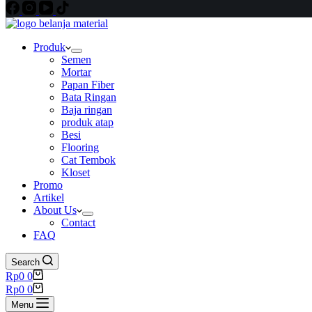
Produk
Semen
Mortar
Papan Fiber
Bata Ringan
Baja ringan
produk atap
Besi
Flooring
Cat Tembok
Kloset
Promo
Artikel
About Us
Contact
FAQ
Search
Shopping
Rp
0
0
cart
Shopping
Rp
0
0
cart
Menu