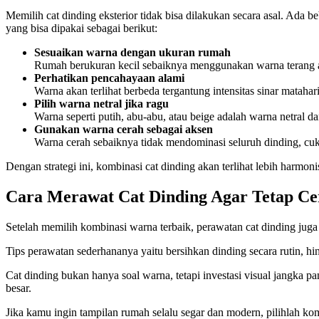
Memilih
cat dinding
eksterior tidak bisa dilakukan secara asal. Ada 
yang bisa dipakai sebagai berikut:
Sesuaikan warna dengan ukuran rumah
Rumah berukuran kecil sebaiknya menggunakan warna terang aga
Perhatikan pencahayaan alami
Warna akan terlihat berbeda tergantung intensitas sinar matahari
Pilih warna netral jika ragu
Warna seperti putih, abu-abu, atau beige adalah warna netral 
Gunakan warna cerah sebagai aksen
Warna cerah sebaiknya tidak mendominasi seluruh dinding, cukup
Dengan strategi ini, kombinasi
cat dinding
akan terlihat lebih harmon
Cara Merawat Cat Dinding Agar Tetap Ce
Setelah memilih kombinasi warna terbaik, perawatan
cat dinding
juga 
Tips perawatan sederhananya yaitu bersihkan dinding secara rutin, hi
Cat dinding
bukan hanya soal warna, tetapi investasi visual jangka 
besar.
Jika kamu ingin tampilan rumah selalu segar dan modern, pilihlah k