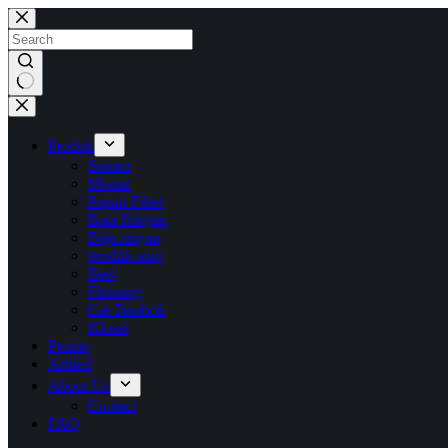
Skip
to
content
No
results
Produk
Semen
Mortar
Papan Fiber
Bata Ringan
Baja ringan
produk atap
Besi
Flooring
Cat Tembok
Kloset
Promo
Artikel
About Us
Contact
FAQ